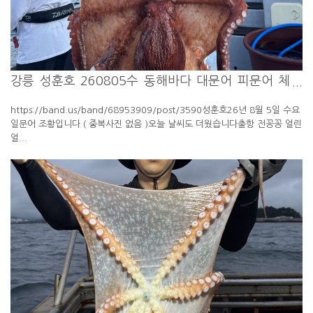
강릉 성훈호 260805수 동해바다 대문어 피문어 체
험 배낚시 ...
https://band.us/band/68953909/post/3590성훈호26년 8월 5일 수요
일문어 조황입니다 ( 중복사진 없음 )오늘 날씨도 더웠습니다출항 전꽁꽁 얼린
얼...