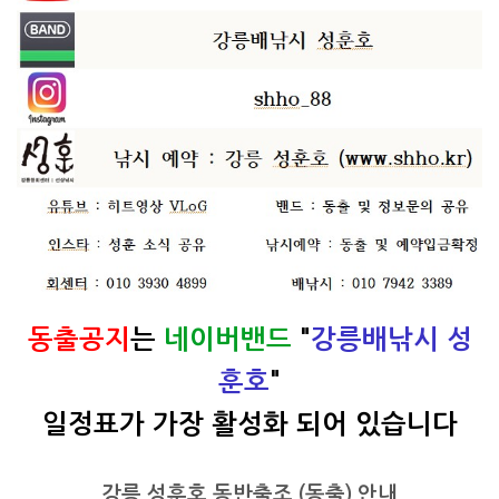
동출공지
는
네이버밴드
"
강릉배낚시 성
훈호
"
일정표가 가장 활성화 되어 있습니다​
강릉 성훈호 동반출조 (동출) 안내