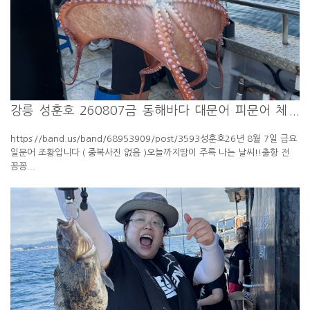
강릉 성훈호 260807금 동해바다 대문어 피문어 체
험 배낚시 ...
https://band.us/band/68953909/post/3593성훈호26년 8월 7일 금요
일문어 조황입니다 ( 중복사진 없음 )오늘까지땀이 주륵 나는 날씨!!출항 전
꽁꽁...