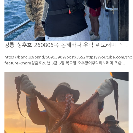
강릉 성훈호 260806목 동해바다 우럭 쥐노래미 락
피싱 체험...
https://band.us/band/68953909/post/3592https://youtube.com/shor
feature=share성훈호26년 8월 6일 목요일 오후광어우럭쥐노래미 조황...