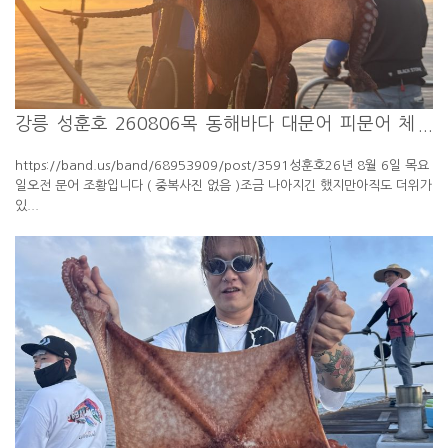
강릉 성훈호 260806목 동해바다 대문어 피문어 체
험 배낚시 ...
https://band.us/band/68953909/post/3591성훈호26년 8월 6일 목요
일오전 문어 조황입니다 ( 중복사진 없음 )조금 나아지긴 했지만아직도 더위가
있...