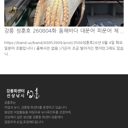
강릉 성훈호 260804화 동해바다 대문어 피문어 체
험 배낚시 ...
https://band.us/band/68953909/post/3589성훈호26년 8월 4일 화요
일문어 조황입니다 ( 중복사진 없음 )기온이 조금 떨어지긴 했지만그래도 덥습
니...
성훈호는
어업과 낚시, 강릉항 회센터를 운영하고 있습니다.
왕성한 어업활동을 바탕으로 낚시포인트를 선정하며,
선상에서 잡은 생선을 강릉항 회센터 성훈에서
깔끔하게 손질,포장해드립니다.