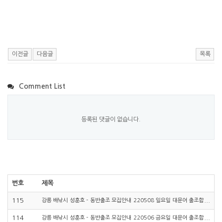
싱, #락피싱, #대방어낚시, #초보낚시, #문어낚시, #대구낚시, #무늬오징어낚시, #
에깅낚시, #무늬낚시, #가자미낚시, #강릉회센터, #강릉성훈호, #참치낚시, #강릉
동반출조, #강릉동출,
이전글
다음글
목록
Comment List
등록된 댓글이 없습니다.
번호
제목
115
강릉 배낚시 성훈호 - 동반출조 모집안내 220508 일요일 대문어 출조합
니다
114
강릉 배낚시 성훈호 - 동반출조 모집안내 220506 금요일 대문어 출조합