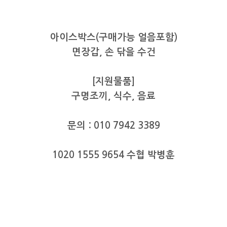
아이스박스(구매가능 얼음포함)
면장갑, 손 닦을 수건
[지원물품]
구명조끼, 식수, 음료
문의 : 010 7942 3389
1020 1555 9654 수협 박병훈
#강릉배낚시, #강릉선상낚시, #강릉루어낚시, #강릉파핑낚시, #강릉지깅낚시, #강
릉광어낚시, #강릉우럭낚시, #강릉방어낚시, #강릉삼치낚시, #강릉돌삼치낚시, #강
릉무늬오징어낚시, #강릉에깅낚시, #강릉대방어낚시, #강릉가자미낚시, #강릉대구
낚시, #강릉문어낚시, #강릉항회센터, #배낚시, #루어낚시, #파핑낚시, #지깅낚시,
#광어낚시, #우럭낚시, #방어낚시, #삼치낚시, #빅게임낚시, #쥐노래미, #하드락피